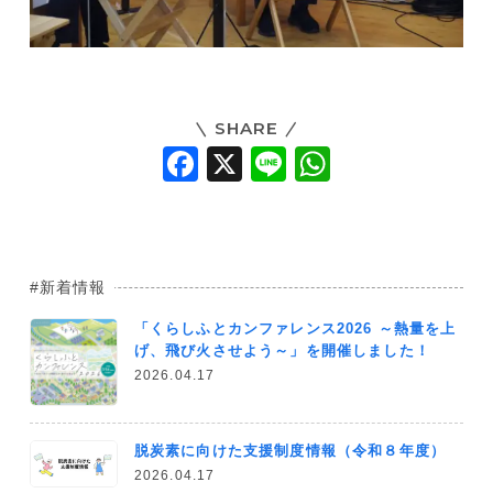
SHARE
F
X
Li
W
a
n
h
c
e
at
e
s
新着情報
b
A
「くらしふとカンファレンス2026 ～熱量を上
o
p
げ、飛び火させよう～」を開催しました！
o
p
2026.04.17
k
脱炭素に向けた支援制度情報（令和８年度）
2026.04.17