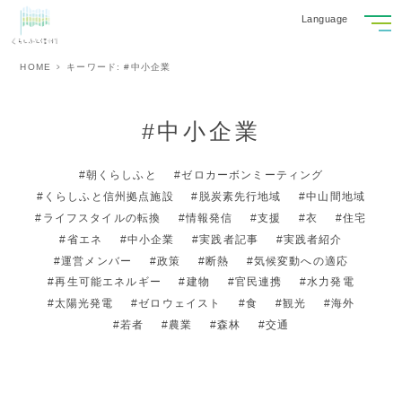
Language
HOME
キーワード: #中小企業
#中小企業
朝くらしふと
ゼロカーボンミーティング
くらしふと信州拠点施設
脱炭素先行地域
中山間地域
ライフスタイルの転換
情報発信
支援
衣
住宅
省エネ
中小企業
実践者記事
実践者紹介
運営メンバー
政策
断熱
気候変動への適応
再生可能エネルギー
建物
官民連携
水力発電
太陽光発電
ゼロウェイスト
食
観光
海外
若者
農業
森林
交通