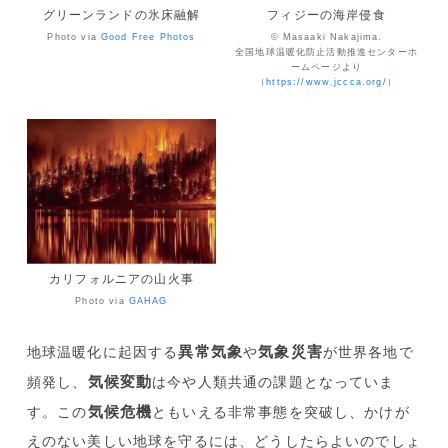
グリーンランドの氷床融解
フィジーの海岸侵食
Photo via
Good Free Photos
© Masaaki Nakajima.
全国地球温暖化防止活動推進センターホ
ームページより
（
https://www.jccca.org/
）
カリフォルニアの山火事
Photo via
GAHAG
異常気象
気象災害
地球温暖化に起因する
や
が世界各地で
気候変動
頻発し、
は今や人類共通の課題となっていま
気候危機
す。この
ともいえる非常事態を突破し、かけが
えのない美しい地球を守るには、どうしたらよいのでしょ