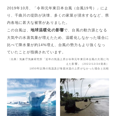
2019年10月、「令和元年東日本台風（台風19号）」によ
り、千曲川の堤防が決壊、多くの家屋が浸水するなど、県
内各地に甚大な被害がありました。
地球温暖化の影響
この台風は、
で、台風の動力源となる
大気中の水蒸気量が増えたため、温暖化しなかった場合に
比べて降水量が約14%増え、台風の勢力もより強くなっ
ていたことが指摘されています。
〔出典〕気象庁気象研究所「近年の気温上昇が令和元年東日本台風の大雨に与
えた影響」（2022/12/24発表）
1850年以降の気温及び海面水温の上昇がなかった場合と比較