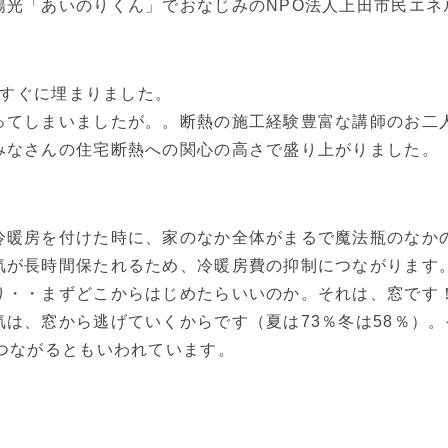
陽光「あいのりくん」でおなじみのNPO法人上田市民エネ
がすぐに埋まりました。
ってしまいましたが。。断熱の施工経験豊富な講師のお二
みなさんの住宅断熱への関心の高さで盛り上がりました。
冷暖房を付けた時に、家のなか全体がまるで魔法瓶のなか
気が長時間保たれるため、冷暖房費の抑制につながります
り・・まずどこからはじめたらいいのか。それは、窓です
は、窓から逃げていくからです（夏は73％冬は58％）。
つながるともいわれています。