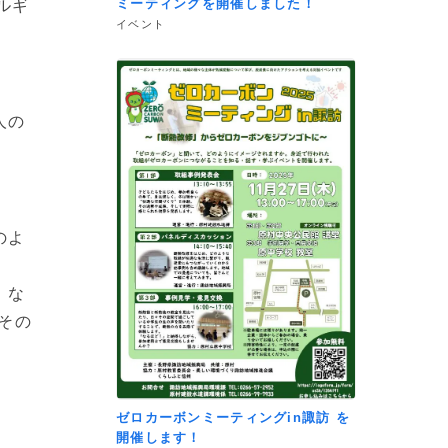
ミーティングを開催しました！
ルギ
イベント
人の
のよ
。
！な
その
ゼロカーボンミーティングin諏訪 を
開催します！