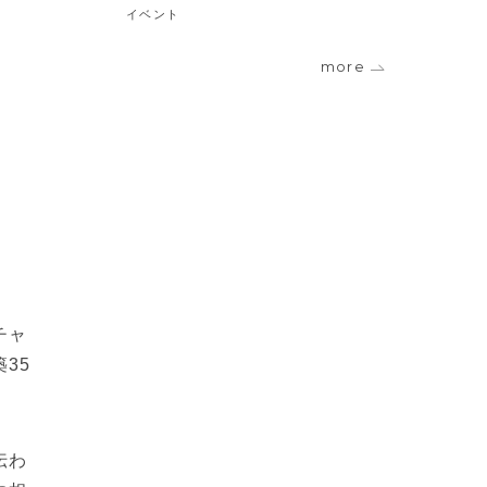
イベント
more
チャ
35
伝わ