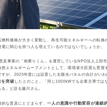
石燃料価格が大きく変動し、再生可能エネルギーへの転換
発電に関心を持つ人も増えているのではないでしょうか。
電普及事業の「相乗りくん」を運営しているNPO法人上田
自然エネルギームーブメントとして、環境省大臣賞も受賞
すが、2025年度には設置した太陽光パネルの合計がいわ
量を突破
したとのこと。「同じ1000kWでも企業主導では
ある」と語る藤川さん。
一人の意識や行動変容が連鎖
根的な普及にとどまらず、