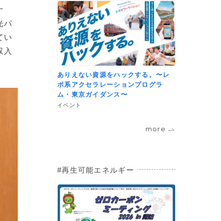
ナ
光パ
てい
収入
ありえない資源をハックする。〜レ
ボ系アクセラレーションプログラ
ム・東京ガイダンス〜
イベント
more
再生可能エネルギー