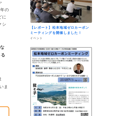
か
3年の
どに
クシ
【レポート】松本地域ゼロカーボン
ミーティングを開催しました！
イベント
めな
いる
ま
いま