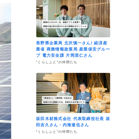
長野県企業局 北沢慎一さん/ 経済産
業省 商務情報政策局 産業保安グルー
プ 電力安全課 片岡里仁さん
“くらしふと”の仲間たち
坂田木材株式会社 代表取締役社長 坂
田吉久さん・内海達也さん
“くらしふと”の仲間たち