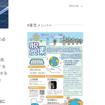
more
運営メンバー
の必
市民
する
ゆる
な
的に