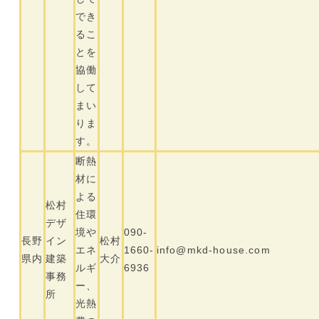
でき
るこ
とを
協働
して
まい
りま
す。
断熱
材に
よる
松村
住環
デザ
境や
090-
長野
イン
松村
エネ
1660-
info@mkd-house.com
県内
建築
大介
ルギ
6936
事務
ー、
所
光熱