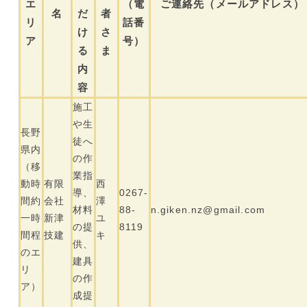
エ
（電
ご連絡先（メールアドレス）
名
だ
者
リ
話番
け
さ
ア
号）
る
ま
内
容
施工
や生
長野
徒へ
県内
の作
（移
業指
動時
有限
西
導、
0267-
間約
会社
澤
材料
88-
n.giken.nz@gmail.com
一時
新津
ユ
の提
8119
間程
技建
キ
供、
のエ
建具
リ
の作
ア）
成提