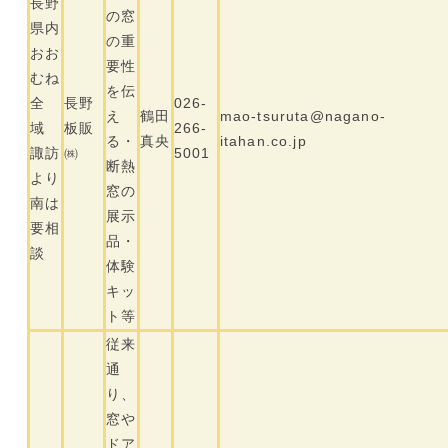
長野
の窓
県内
の重
おお
要性
むね
を伝
全
長野
026-
え
鶴田
mao-tsuruta@nagano-
域
板販
266-
る・
真央
itahan.co.jp
諏訪
㈱
5001
断熱
より
窓の
南は
展示
要相
品・
談
体験
キッ
ト等
従来
通
り、
窓や
ドア