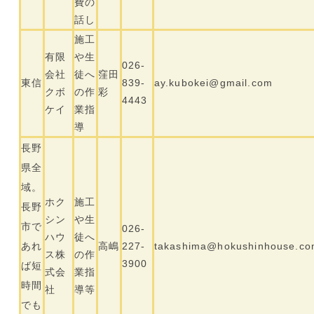
費の
話し
施工
有限
や生
026-
会社
徒へ
窪田
東信
839-
ay.kubokei@gmail.com
クボ
の作
彩
4443
ケイ
業指
導
長野
県全
域。
ホク
施工
長野
シン
や生
市で
026-
ハウ
徒へ
あれ
高嶋
227-
takashima@hokushinhouse.c
ス株
の作
3900
ば短
式会
業指
時間
社
導等
でも