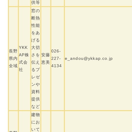
供等
窓の
断熱
性能
をあ
げる
YKK
大切
長野
026-
AP株
さを
安藤
県内
227-
e_andou@ykkap.co.jp
式会
伝え
恵美
全域
4134
社
るプ
レゼ
ンや
資料
提供
など
建物
にお
いて