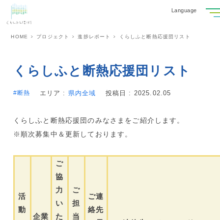
Language
HOME
プロジェクト
進捗レポート
くらしふと断熱応援団リスト
くらしふと断熱応援団リスト
断熱
エリア :
県内全域
投稿日 : 2025.02.05
くらしふと断熱応援団のみなさまをご紹介します。
※順次募集中＆更新しております。
ご
協
力
ご
活
ご連
い
担
動
絡先
企業
た
当