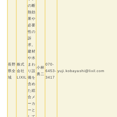
の断
熱効
果や
必要
性の
訴
求。
建材
や水
長野
株式
まわ
070-
小林
県全
会社
り設
6453-
yuji.kobayashi@lixil.com
勇二
域
LIXIL
備を
3417
含め
た総
合メ
ーカ
ーと
して