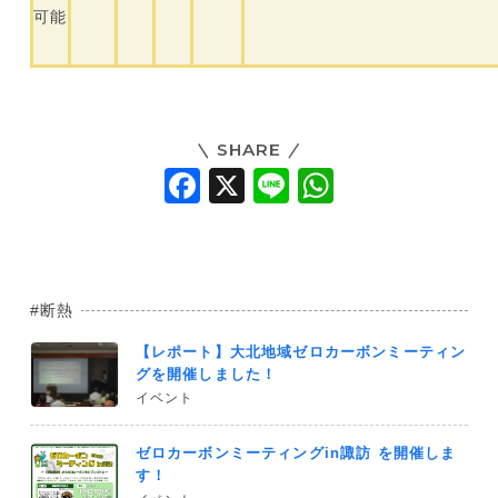
可能
SHARE
F
X
Li
W
a
n
h
c
e
at
e
s
断熱
b
A
【レポート】大北地域ゼロカーボンミーティン
o
p
グを開催しました！
o
p
イベント
k
ゼロカーボンミーティングin諏訪 を開催しま
す！