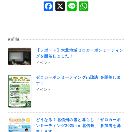
F
X
Li
W
a
n
h
c
e
at
e
s
断熱
b
A
【レポート】大北地域ゼロカーボンミーティン
o
p
グを開催しました！
o
p
イベント
k
ゼロカーボンミーティングin諏訪 を開催しま
す！
イベント
どうなる？北信州の雪と暮らし 「ゼロカーボ
ンミーティング2025 in 北信州」 参加者を募
集します