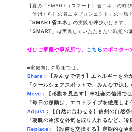
【夏の「SMART（スマート）省エネ」の呼
「信州くらしの省エネプロジェクト」の一環と
SMART省エネ」
「
の実践を呼びかけます。
「SMART」
は実践していただきたい取組の
ぜひご家庭や事業所で、
こちら
のポスター
■家庭向けの取組では、
Share
：【みんなで使う】エネルギーを分
「クールシェアスポットで、みんなで涼し
Move
：【移動を見直す】車社会の信州で
「毎日の移動は、エコドライブを徹底しよ
Adjust
：【自然に合わせる】信州の自然条
「朝晩の冷涼な外気を取り入れるなど、冷
Replace
：【設備を交換する】定期的な更