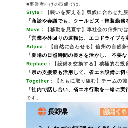
■事業者向けの取組では、
Style
：【装いを変える】気候に合わせた
「商談や会議でも、クールビズ・軽装勤務
Move
：【移動を見直す】車社会の信州で
「営業や外回りの運転は、エコドライブを
Adjust
：【自然に合わせる】信州の自然条
「夏場の日照時間の長さを活かし、 不要
Replace
：【設備を交換する】積極的な投
「県の支援策も活用して、省エネ設備に切
Together
：【ともに取り組む】チームの協
「社内で話し合い、省エネ行動を一緒に実
です。