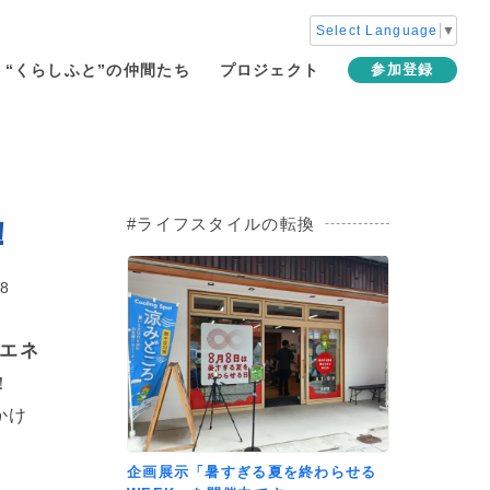
Select Language
▼
“くらしふと”の仲間たち
プロジェクト
参加登録
ライフスタイルの転換
！
18
エネ
！
かけ
企画展示「暑すぎる夏を終わらせる